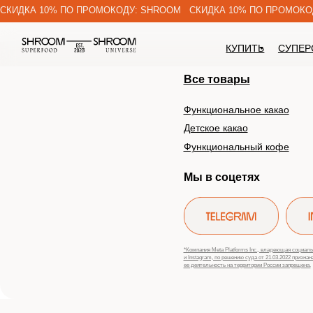
СКИДКА 10% ПО ПРОМОКОДУ: SHROOM СКИДКА 10% ПО ПРОМОКОДУ
КУПИТЬ
СУПЕРСИ
Все товары
Функциональное какао
П
Детское какао
Д
Функциональный кофе
Б
Мы в соцетях
*Компания Meta Platforms Inc., владеющая социальными
и Instagram, по решению суда от 21.03.2022 признана экс
ее деятельность на территории России запрещена.