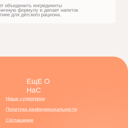
ЕщЕ О
НаС
ши супергерои
литика конфиденциальности
глашение
бличная оферта
ставка