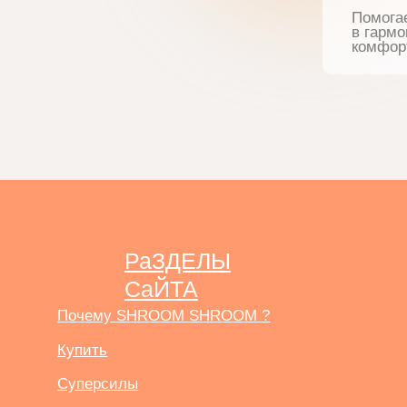
РаЗДЕЛЫ
СаЙТА
На
Почему SHROOM SHROOM ?
По
Купить
Со
Суперсилы
Пу
Дружба с нами
До
Качество
FAQ
Где нас найти