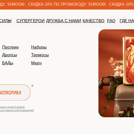
: SHROOM СКИДКА 10% ПО ПРОМОКОДУ: SHROOM СКИДКА 10% ПО 
ЛЫ
СУПЕРГЕРОИ
ДРУЖБА С НАМИ
КАЧЕСТВО
FAQ
ГДЕ НАС НА
ротеин
Наборы
ропсы
Термосы
АДы
Мерч
*
 сетями Facebook
тремистской организацией,