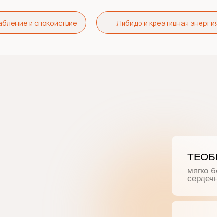
ение и спокойствие
Либидо и креативная энергия
ТЕОБРОМ
мягко бодрит
сердечный ри
ФЛАВОНО
мощные раст