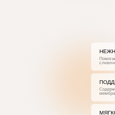
НЕЖНАЯ 
Помогает нап
сливочным и
ПОДДЕРЖ
Содержит фо
мембран и р
МЯГКОЕ 
Помогает об
в гармоничну
комфортнее д