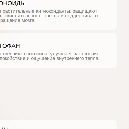
ислительного стресса и поддерживают
ие мозга.
АН
ик серотонина, улучшает настроение,
ствие и ощущение внутреннего тепла.
тимулятор, поддерживает бодрость,
 и скорость реакции, включая мозг
жим.