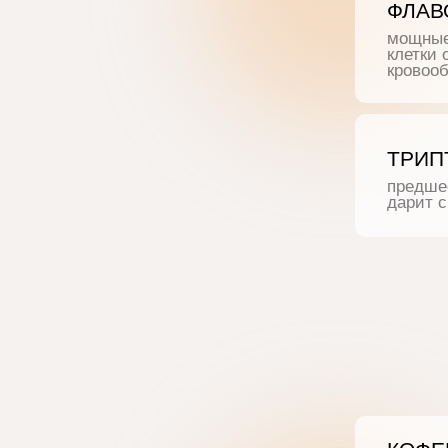
клетки от ок
кровообращен
ТРИПТОФ
предшественн
дарит спокой
КОФЕИН
природный с
концентрацию
в рабочий ре