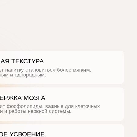
ТЕКСТУРА
итку становиться более мягким,
 однородным.
КА МОЗГА
сфолипиды, важные для клеточных
аботы нервной системы.
УСВОЕНИЕ
ъединить ингредиенты
ю формулу и делает напиток
ля детского рациона.