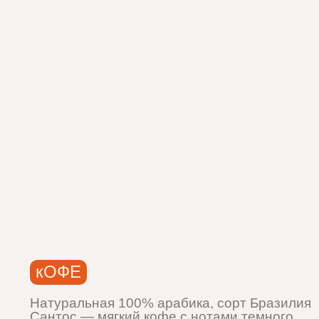
кОФЕ
Натуральная 100% арабика, сорт Бразилия
Сантос — мягкий кофе с нотами темного
шоколада, орехов и спелой вишни.
Невысокая кислотность
и сбалансированный вкус.