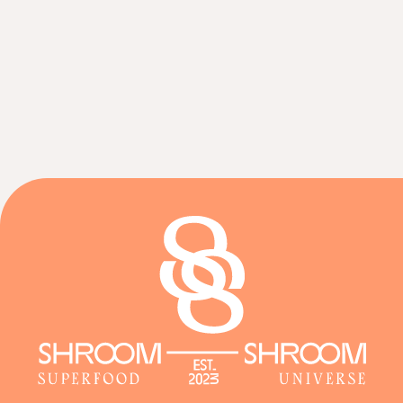
ООО «ШРУМ ЛАБ»
Юр. адрес: 109 316, г. Москва, вн.тер.г. муниципальный округ Таганский, пр-
кт Волгоградский, д. 1, стр. 1, помещ. 5/1
ИНН/КПП 9 709 113 730/770901001
ОГРН 1 247 700 514 820
*