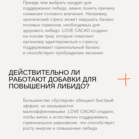
Прежде чем выбрать продукт для
КОГДА МОЖНО ОЖИДАТЬ
поддержания либидо, важно понять причину
РЕЗУЛЬТАТ ОТ LOVE CACAO?
снижения полового влечения. Например,
хронический стресс может нарушать баланс
половых гормонов, необходимых для
здорового либидо.
LOVE CACAO
создано
на основе трав, которые помогают
организму адаптироваться к стрессу,
поддерживают гормональный баланс
и способствуют пробуждению желания.
STRESS ISN’T SEXY
Хронический стресс заставляет
надпочечники вырабатывать избыток
кортизола, нарушая баланс половых
гормонов, необходимых для здорового
либидо и интимной жизни. Такие адаптогены
Большинство «бустеров» обещают быстрый
как шатавари, мумие, эпимедиум и шизандра
помогают организму справляться
эффект, но оказываются
со стрессом, поддерживают гормональное
малоэффективными.
LOVE CACAO
создано,
равновесие и пробуждают сексуальное
чтобы мягко и естественно поддерживать
желание
гормональное равновесие, что способствует
росту энергии и повышению либидо.