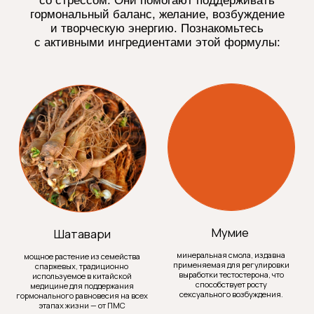
адекватно измерить либидо невозможно и для
каждого человека оно индивидуально,
чрезмерная неконтролируемая сексуальная
активность, равно как и падение интереса
к сексуальным отношениям, то могут вызвать
психологические расстройства и соматические
заболевания. Так и наоборот, причиной снижения
либидо могут стать стресс, возрастные,
гормональные или инфекционные заболевания.
ПРИЧИНЫ СНИЖЕНИЯ
ЛИБИДО
В разные периоды жизни либидо изменяется под
влиянием биологических или социальных
факторов. Так, в период полового созревания
подростки испытывают гораздо большее
сексуальное возбуждение, чем в зрелые годы.
Отношения между партнерами в первые месяцы
развиваются бурно, а затем слабеют. Женщины
в период овуляции чувствуют себя особенно
привлекательными и проявляют большую
готовность к сексу, а после менопаузы их либидо
естественным образом снижается.
Причинами снижения либидо могут быть