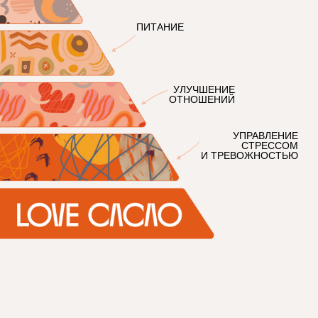
Политика конфиденциальности
Соглашение
Публичная оферта
Доставка
ООО «ШРУМ ЛАБ»
Юр. адрес: 109 316, г. Москва, вн.тер.г. муниципальный
округ Таганский, пр-кт Волгоградский, д. 1, стр. 1, помещ.
5/1
ИНН/КПП 9 709 113 730/770901001
ОГРН 1 247 700 514 820