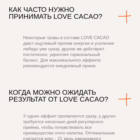
LOVE CACAO ДЛЯ
ТВОРЧЕСКОЙ
ЭНЕРГИИ —
В СПАЛЬНЕ И ЗА ЕЁ
ПРЕДЕЛАМИ
Некоторые травы в составе
LOVE CACAO
Стресс — не привлекателен. Он нарушает
дают ощутимый прилив энергии и усиление
выработку половых гормонов, подавляет
либидо уже сразу, другие же действуют
естественные желания и снижает сексуальное
постепенно, укрепляя гормональный
удовлетворение. Поддаваясь ежедневному
давлению, мы не только теряем способность
баланс. Для максимального эффекта
к близости, но и блокируем поток энергии,
рекомендуется ежедневный прием.
необходимый для здоровья, творчества,
жизненной силы и чувства полноты жизни.
Хотите естественным образом повысить
либидо?
LOVE CACAO
— это напиток для
либидо, который соединяет мощный комплекс
адаптогенов и трав, направленных на борьбу
со стрессом. Они помогают поддерживать
гормональный баланс, желание, возбуждение
и творческую энергию. Познакомьтесь
с активными ингредиентами этой формулы:
У одних эффект проявляется сразу, у других
требуется несколько дней регулярного
приёма, чтобы почувствовать все
преимущества этого напитка. Оптимальным
считается курс - 21 день ежедневного