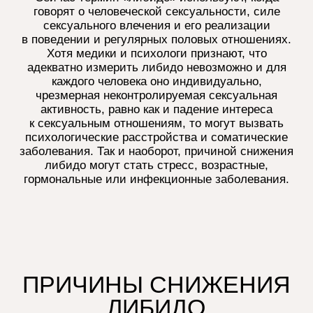
-работа с конфликтами
и эмоциональная близость
-новые совместные впечатления
Питание
-cредиземноморская диета (овощи,
фрукты, рыба, цельнозерновые)
положительно влияет на сексуальное
здоровье
-избыток обработанных продуктов
и сахара снижает либидо
-полезные продукты: арбузы, яблоки,
орехи, тёмный шоколад