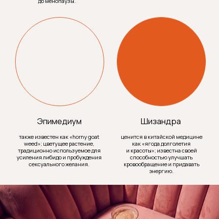
различные заболевания, тем или иным образом
связанные с половой сферой: простатит
у мужчин и гинекологические заболевания
у женщин, гипертоническая болезнь и сердечно-
сосудистые заболевания, а также прием
лекарственных препаратов, особенно влияющих
на выработку мужских и женских половых
гормонов.
Ухудшение сексуальных отношений между
обоими партнерами может возникнуть из-за
напряженного рабочего графика и постоянных
стрессов. Употребление алкоголя, который
изначально может увеличить сексуальную
привлекательность, в дальнейшем также
оказывает негативное влияние на качество
либидо.
НАТУРАЛЬНЫЕ
СПОСОБЫ
ПОВЫШЕНИЯ ЛИБИДО