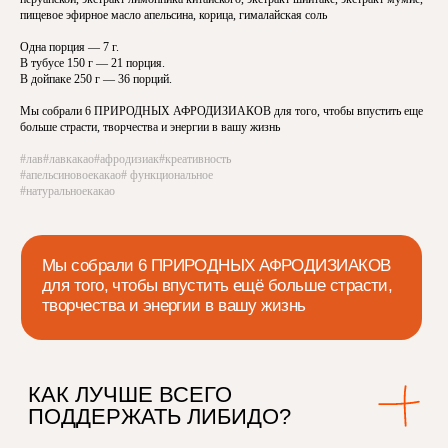
пищевое эфирное масло апельсина, корица, гималайская соль
Одна порция — 7 г.
В тубусе 150 г — 21 порция.
В дойпаке 250 г — 36 порций.
ДЕЙСТВИТЕЛЬНО ЛИ
Мы собрали
6 ПРИРОДНЫХ АФРОДИЗИАКОВ
для того, чтобы впустить еще
РАБОТАЮТ ДОБАВКИ ДЛЯ
больше страсти, творчества и энергии в вашу жизнь
ПОВЫШЕНИЯ ЛИБИДО?
#лав#лавкакао#афродизиак#креативность
#апельсиновоекакао# функциональное
#натуральноекакао
КАК ЧАСТО НУЖНО
ПРИНИМАТЬ LOVE CACAO?