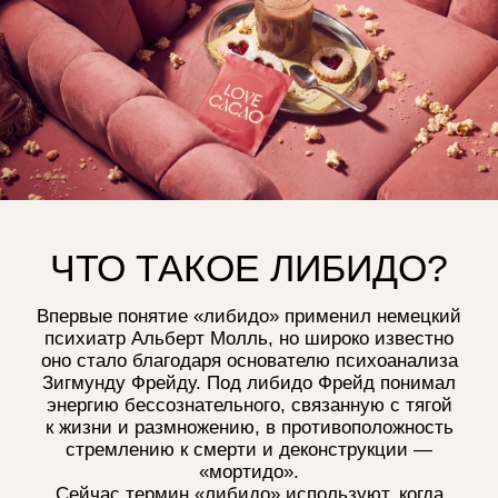
Управление стрессом
и тревожностью
-качественный сон, дыхательные
практики, йога и медитация
-регулярная физическая активность
-снижения потребления алкоголя
и кофеина
Улучшение
отношений
-открытое общение с партнёром