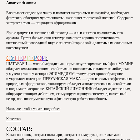
Amor vincit omnia
Раскрывает сердечную чакру и помогает настроиться на партнёра, возбуждает
фантазию, обостряет чувственность и наполняет творческой энергией. Содержит
экстракты трав — природных афродизиаков.
Яркие цитрусы и насыщенный шоколад — инь и ян этого притягательного
аромата. Густая бархатистая текстура помогает хорошо прочувствовать
интенсивный шоколадный вкус с приятной горчинкой и длительным сливочным
послевкусием.
С
У
П
Е
Р
Г
Е
Р
О
И
:
ШАТАВАРИ
— мягкий афродизиак, нормализует гормональный фон.
МУМИЕ
обладает омолаживающими свойствами и положительно влияет на либидо как
у мужчин, так и у женщин.
ЭПИМЕДИУМ
стимулирует кровообращение
и укрепляет потенцию.
ПЕРУАНСКАЯ МАКА
— один из самых эффективных
Мы собрали
6 ПРИРОДНЫХ АФРОДИЗИАКОВ
природных афродизиаков, тонизирует, обладает антидепрессивными свойствми
для того, чтобы впустить ещё больше страсти,
творчества и энергии в вашу жизнь
и поднимает настроение.
КИТАЙСКИЙ ЛИМОННИК
обладает адаптогенным,
общеукрепляющим действием, стимулирует нервную систему, дыхательный
центр, повышает умственную и физическую работоспособность.
КАК ЛУЧШЕ ВСЕГО
Нажмите, чтобы узнать подробнее
ПОДДЕРЖАТЬ ЛИБИДО?
Качество
СОСТАВ:
Какао-порошок, экстракт шатавари, экстракт эпимедиума, экстракт маки
перуанской, экстракт лимонника китайского, экстракт шиитаке, экстракт мумие,