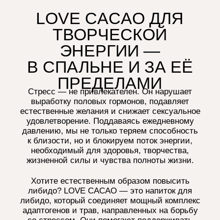
ЧТО ТАКОЕ ЛИБИДО?
Впервые понятие «либидо» применил немецкий
психиатр Альберт Молль, но широко известно
оно стало благодаря основателю психоанализа
Зигмунду Фрейду. Под либидо Фрейд понимал
энергию бессознательного, связанную с тягой
к жизни и размножению, в противоположность
стремлению к смерти и деконструкции —
«мортидо».
Сейчас термин «либидо» используют, когда
говорят о человеческой сексуальности, силе
сексуального влечения и его реализации
в поведении и регулярных половых отношениях.
Хотя медики и психологи признают, что