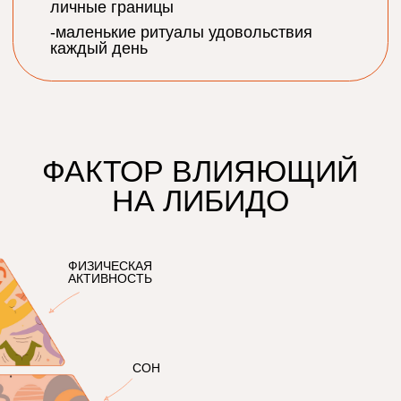
*
*Компания Meta Platforms Inc., владеющая социальными сетями Facebook
и Instagram, по решению суда от 21.03.2022 признана экстремистской
организацией, ее деятельность на территории России запрещена.
РаЗДЕЛЫ СаЙТА
Почему SHROOM SHROOM ?
Купить
Суперсилы
Дружба с нами
Качество
FAQ
Где нас найти
ЕщЕ О НаС
Наши супергерои