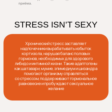
приёма.
Мумие
Шатавари
минеральная смола, издавна
мощное растение из семейства
применяемая для регулировки
спаржевых, традиционно
выработки тестостерона, что
используемое в китайской
способствует росту
медицине для поддержания
сексуального возбуждения.
гормонального равновесия на всех
этапах жизни — от ПМС
до менопаузы.
Эпимедиум
Шизандра
также известен как «horny goat
ценится в китайской медицине
weed»; цветущее растение,
как «ягода долголетия
традиционно используемое для
и красоты»; известна своей
усиления либидо и пробуждения
способностью улучшать
сексуального желания.
кровообращение и придавать
энергию.