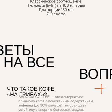
Классическое соотношение:
МОЖНО ЛИ ПРИ
1 ч. ложка (5−6 г) на 100 мл воды
БЕРЕМЕННОСТИ ИЛИ
Для порции 150 мл:
С ДРУГИМИ ДОБАВКАМИ?
7−9 г кофе
КАК ХРАНИТЬ?
ГДЕ И КАК ПРОИЗВОДИТСЯ?
МОЖНО ЛИ ДЕТЯМ?
SHROOM COFFEE
— это альтернатива
обычному кофе с пониженным содержанием
кофеина (до 30% меньше), которая даёт
устойчивую энергию без резких спадов.