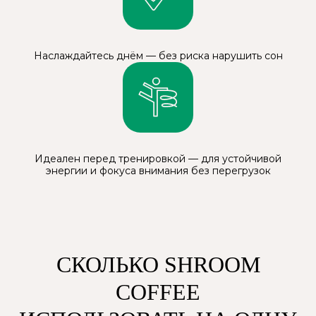
ВОПРОСЫ
ЧТО ТАКОЕ КОФЕ
«НА ГРИБАХ»?
Наслаждайтесь днём — без риска нарушить сон
ПОЧЕМУ НАШИ КЛИЕНТЫ
Идеален перед тренировкой — для устойчивой
ВЫБИРАЮТ SHROOM
энергии и фокуса внимания без перегрузок
COFFEE?
СКОЛЬКО SHROOM
ИЗ ЧЕГО СОСТОИТ
SHROOM COFFEE?
COFFEE