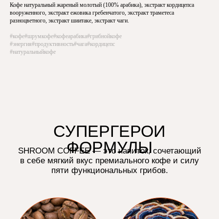
Кофе натуральный жареный молотый (100% арабика), экстракт кордицепса
вооруженного, экстракт ежовика гребенчатого, экстракт траметеса
разноцветного, экстракт шиитаке, экстракт чаги.
100% арабика
Траметес разноцветный
#кофе#шрумкофе#кофеарабика#грибнойкофе
#энергия#продуктивность#чага#кордицепс
#натуральныйкофе
Кордицепс вооруженный
Шиитаке
Чага
Ежовик гребенчатый