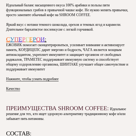
Идеальный баланс насыщенного вкуса 100% арабики и пользы пяти
функциональных грибов в привычной чашке кофе. Не нужно менять привычки,
просто замените обычный кофе на SHROOM COFFEE.
Яркий вкус с нотами темного шоколада, орехов и темных ягод и карамели.
Длительное бархатистое послевкусие с легкой горчинкой.
С
У
П
Е
Р
Г
Е
Р
О
И
:
ЕЖОВИК
помогает сконцентрироваться, усиливает внимание и активизирует
память,
КОРДИЦЕПС
дарит энергию и бодрость,
ЧАГА
является мощным
антиоксидантом, укрепляет иммунитет и защищает организм от свободных
радикалов,
ТРАМЕТЕС
поддерживает иммунную систему и способствует
общему оздоровлению организма,
ШИИТАКЕ
улучшает общее самочувствие и
поддерживает иммунитет
СУПЕРГЕРОИ
Нажмите, чтобы узнать подробнее
ФОРМУЛЫ
SHROOM COFFEE — это напиток, сочетающий
Качество
в себе мягкий вкус премиального кофе и силу
пяти функциональных грибов.
ПРЕИМУЩЕСТВА SHROOM COFFEE:
Идеальное
решение для тех, кто ищет здоровую альтернативу традиционному кофе и/или
забывает пить витамины.
СОСТАВ: