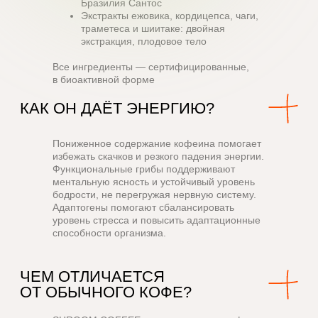
Бразилия Сантос
Экстракты ежовика, кордицепса, чаги,
траметеса и шиитаке: двойная
экстракция, плодовое тело
Все ингредиенты — сертифицированные,
в биоактивной форме
Режим работы
Ежедневно 09:00 – 21:00
Пониженное содержание кофеина помогает
избежать скачков и резкого падения энергии.
Позвонить
Функциональные грибы поддерживают
+7 980 160 00 90
ментальную ясность и устойчивый уровень
Наверх
бодрости, не перегружая нервную систему.
Написать на почту
Адаптогены помогают сбалансировать
info@shrmshrm.com
уровень стресса и повысить адаптационные
способности организма.
*
*Компания Meta Platforms Inc., владеющая социальными сетями Facebook
и Instagram, по решению суда от 21.03.2022 признана экстремистской
организацией, ее деятельность на территории России запрещена.