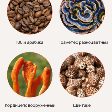
Формула создана для дополнительной
поддержки жизненного тонуса
и концентрации в течение дня. Содержит
на треть меньше кофеина по сравнению
с обычным кофе, обеспечивая мягкий прилив
энергии без нервозности и резкого спада
в течение дня. В сочетании
с функциональными грибами кофе становится
природным источником ясности ума
и качественной энергии. Это более мягкая
и сбалансированная альтернатива
привычному кофе.