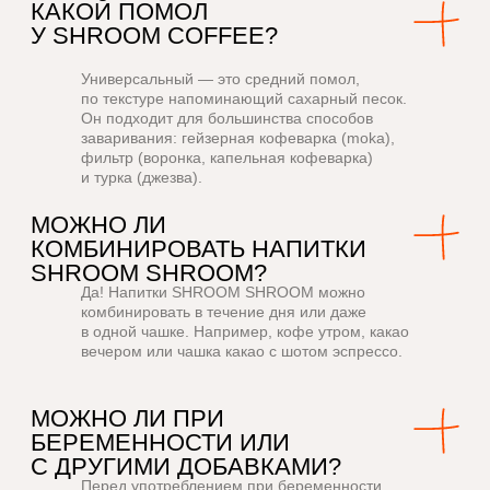
Доставка
Универсальный — это средний помол,
по текстуре напоминающий сахарный песок.
ООО «ШРУМ ЛАБ»
Он подходит для большинства способов
Юр. адрес: 109 316, г. Москва, вн.тер.г. муниципальный
округ Таганский, пр-кт Волгоградский, д. 1, стр. 1, помещ.
заваривания: гейзерная кофеварка (moka),
5/1
ИНН/КПП 9 709 113 730/770901001
фильтр (воронка, капельная кофеварка)
ОГРН 1 247 700 514 820
и турка (джезва).
Да! Напитки SHROOM SHROOM можно
комбинировать в течение дня или даже
в одной чашке. Например, кофе утром, какао
вечером или чашка какао с шотом эспрессо.
Перед употреблением при беременности,