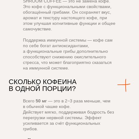
SHROOM COFFEE — это не замена кофе.
Это кофе с функциональными свойствами,
РаЗДЕЛЫ СаЙТА
обогащённый грибами. Он сохраняет вкус,
аромат и текстуру настоящего кофе, при
Почему SHROOM SHROOM ?
этом улучшая когнитивные функции и общее
самочувствие.
Купить
Поддержка иммунной системы
— кофе сам
Суперсилы
по себе богат антиоксидантами,
Дружба с нами
а функциональные грибы дополнительно
способствуют снижению окислительного
Качество
стресса, что может благоприятно сказаться
на иммунной системе.
FAQ
Где нас найти
ЕщЕ О НаС
Всего
50 мг
— это в 2−3 раза меньше, чем
в обычной чашке кофе.
Наши супергерои
Действует мягко, поддерживая бодрость без
Политика конфиденциальности
перегрузки нервной системы. Эффект
усиливается за счёт функциональных
Соглашение
грибов.
Публичная оферта