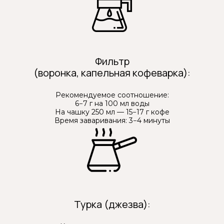
СКОЛЬКО КОФЕИНА
В ОДНОЙ ПОРЦИИ?
Фильтр
(воронка, капельная кофеварка):
Рекомендуемое соотношение:
КАКОЙ ПОМОЛ
6−7 г на 100 мл воды
У SHROOM COFFEE?
На чашку 250 мл — 15−17 г кофе
Время заваривания: 3−4 минуты
МОЖНО ЛИ
КОМБИНИРОВАТЬ НАПИТКИ
SHROOM SHROOM?
Турка (джезва):