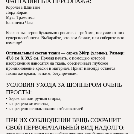
ФАНТАЗИЙНЫХ ПЕРСОНАЖА:
Королева Шиитаке
Лорд Корди
Муза Траметеса
Близнецы Чага
Коллажные герои буквально срослись с грибами, получив от них
суперспособности. Выбирайте, кто вам ближе, или соберите всю
команду!
Оптимальный состав ткани — саржа 240гр (хлопок). Размер:
47,8 см Х 39,5 см.
Прямая печать, с помощью которой
изображения наносятся на ткань, обеспечивает глубокое
проникновение краски в материал. Принт навсегда остаётся
таким же ярким, четким, безупречным.
УСЛОВИЯ УХОДА ЗА ШОППЕРОМ ОЧЕНЬ
ПРОСТЫ:
• бережная или ручная стирка;
• запрещена химчистка;
• запрещено использование отбеливателей.
ПРИ ИХ СОБЛЮДЕНИИ ВЕЩЬ СОХРАНИТ
СВОЙ ПЕРВОНАЧАЛЬНЫЙ ВИД НАДОЛГО:
даже если вы настолько полюбите шоппер, что будете пользоваться