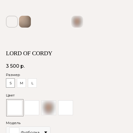
LORD OF CORDY
3 500
р.
Размер
S
M
L
Цвет
Модель
Футболка