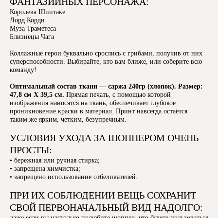
ФАНТАЗИЙНЫХ ПЕРСОНАЖА:
Королева Шиитаке
Лорд Корди
Муза Траметеса
Близнецы Чага
Коллажные герои буквально срослись с грибами, получив от них
суперспособности. Выбирайте, кто вам ближе, или соберите всю
команду!
Оптимальный состав ткани — саржа 240гр (хлопок). Размер:
47,8 см Х 39,5 см.
Прямая печать, с помощью которой
изображения наносятся на ткань, обеспечивает глубокое
проникновение краски в материал. Принт навсегда остаётся
таким же ярким, четким, безупречным.
УСЛОВИЯ УХОДА ЗА ШОППЕРОМ ОЧЕНЬ
ПРОСТЫ:
• бережная или ручная стирка;
• запрещена химчистка;
• запрещено использование отбеливателей.
ПРИ ИХ СОБЛЮДЕНИИ ВЕЩЬ СОХРАНИТ
СВОЙ ПЕРВОНАЧАЛЬНЫЙ ВИД НАДОЛГО:
даже если вы настолько полюбите шоппер, что будете пользоваться